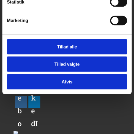
Statistik
Links
Marketing
Tømrerarbejde
Snedkerarbejde
Tillad alle
Galleri
Tillad valgte
Om os
Kontakt
Afvis