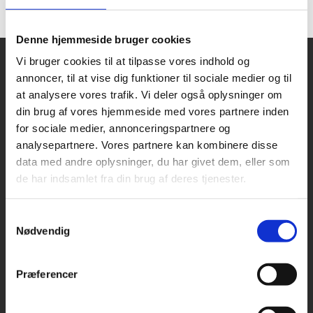
samarbejde med Thestrup totalservice!
Denne hjemmeside bruger cookies
Vi bruger cookies til at tilpasse vores indhold og
Thestrup Totalservice
annoncer, til at vise dig funktioner til sociale medier og til
at analysere vores trafik. Vi deler også oplysninger om
din brug af vores hjemmeside med vores partnere inden
Din lokale tømrer i Vallensbæk og Ishøj
for sociale medier, annonceringspartnere og
analysepartnere. Vores partnere kan kombinere disse
data med andre oplysninger, du har givet dem, eller som
Vemmetoftevej 18,
de har indsamlet fra din brug af deres tjenester.
2665 Vallensbæk Strand
Samtykkevalg
Nødvendig
Tlf.:
40 72 45 97
Mail:
thestruptotalservice@gmail.com
Præferencer
CVR-nr: 18674874