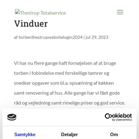
Vinduer
af
torbenthestrupwebsitelogin2024
|
jul 29, 2023
Vi har nu flere gange haft fornøjelsen af at bruge
torben i fobindelse med forskellige tømrer og
snedker opgaver som bl.a. opsætning af køkken
samt renovering af hus. Alle gange har vi fået gode
råd og vejledning samt rimelige priser og god service.
Torben er både professionel og engageret. Han er
ærekær om sit håndværk og tager sig tid til at lave
sit arbejde så alle er tilfredse. Jeg kan varmt anbefale
Samtykke
Detaljer
Om