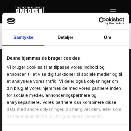
Ingen resultater fundet
Siden du anmodede om kunne ikke findes. Prøv at
Samtykke
Detaljer
Om
præciser din søgning, eller brug navigationen
ovenfor til at lokalisere indlægget.
Thestrup
Totalservice
Denne hjemmeside bruger cookies
Vi bruger cookies til at tilpasse vores indhold og
Din lokale tømrer i
annoncer, til at vise dig funktioner til sociale medier og til
Vallensbæk og Ishøj
at analysere vores trafik. Vi deler også oplysninger om
din brug af vores hjemmeside med vores partnere inden
Vemmetoftevej 18,
for sociale medier, annonceringspartnere og
2665 Vallensbæk Strand
analysepartnere. Vores partnere kan kombinere disse
data med andre oplysninger, du har givet dem, eller som
Tlf.:
40 72 45 97
de har indsamlet fra din brug af deres tjenester.
Mail:
thestruptotalservice@gmail.com